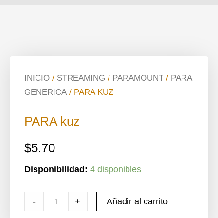
INICIO
/
STREAMING
/
PARAMOUNT
/
PARA
GENERICA
/ PARA KUZ
PARA kuz
$
5.70
Cantidad
Disponibilidad:
4 disponibles
de
PARA
-
+
Añadir al carrito
kuz