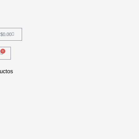
Carrito
$
0.00
0
Carrito
uctos