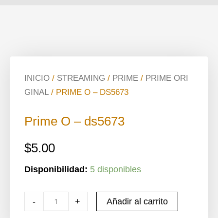
INICIO
/
STREAMING
/
PRIME
/
PRIME ORI
GINAL
/ PRIME O – DS5673
Prime O – ds5673
$
5.00
Cantidad
Disponibilidad:
5 disponibles
de
Prime
-
+
Añadir al carrito
O