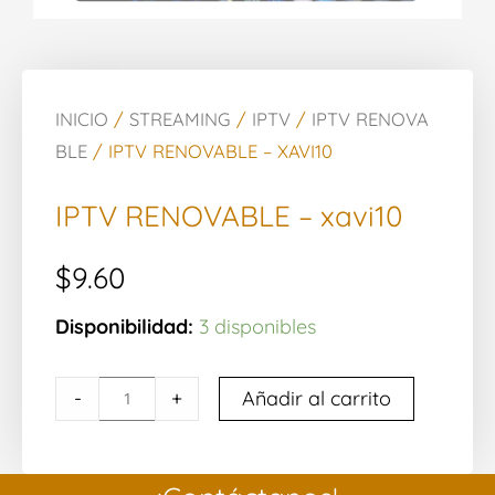
INICIO
/
STREAMING
/
IPTV
/
IPTV RENOVA
BLE
/ IPTV RENOVABLE – XAVI10
IPTV RENOVABLE – xavi10
$
9.60
Cantidad
Disponibilidad:
3 disponibles
de
IPTV
-
+
Añadir al carrito
RENOVABLE
-
xavi10