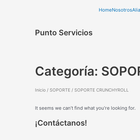
Ir
Home
Nosotros
Ali
al
contenido
Punto Servicios
Categoría: SOP
Inicio
/
SOPORTE
/ SOPORTE CRUNCHYROLL
It seems we can’t find what you’re looking for.
¡Contáctanos!