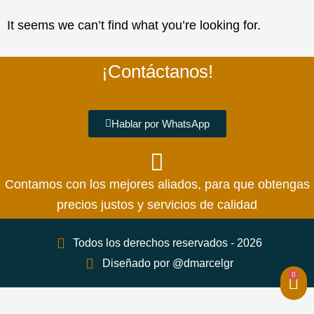
It seems we can’t find what you’re looking for.
¡Contáctanos!
Hablar por WhatsApp
Contamos con los mejores aliados, para que obtengas
precios justos y servicios de calidad
Todos los derechos reservados - 2026
Diseñado por @dmarcelgr
0
Car