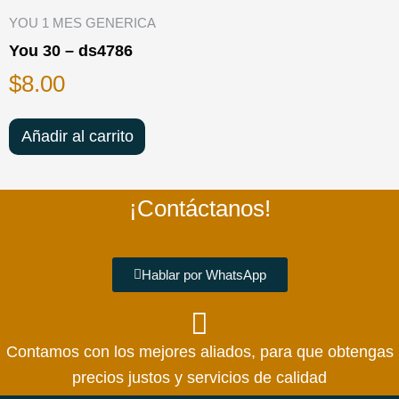
YOU 1 MES GENERICA
You 30 – ds4786
$
8.00
Añadir al carrito
¡Contáctanos!
Hablar por WhatsApp
Contamos con los mejores aliados, para que obtengas
precios justos y servicios de calidad