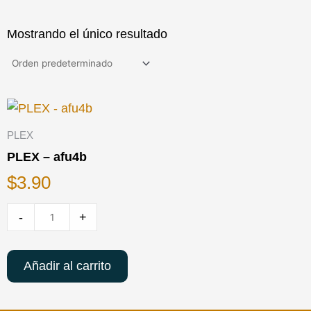
Mostrando el único resultado
Cantidad
de
PLEX
PLEX
PLEX – afu4b
-
$
3.90
afu4b
-
+
Añadir al carrito