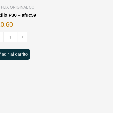
FLIX ORIGINAL CO
flix
flix P30 – afuc59
0
10.60
c59
+
adir al carrito