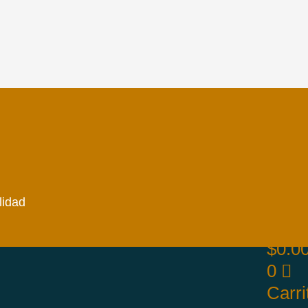
lidad
$
0.0
0
Carri