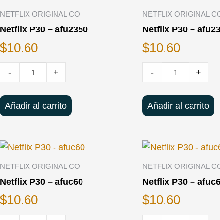
de
de
NETFLIX ORIGINAL CO
NETFLIX ORIGINAL C
Netflix
Netflix
Netflix P30 – afu2350
Netflix P30 – afu2
P30
P30
$
10.60
$
10.60
-
-
afu2350
afu2354
-
+
-
+
Añadir al carrito
Añadir al carrito
Cantidad
Cantidad
de
de
NETFLIX ORIGINAL CO
NETFLIX ORIGINAL C
Netflix
Netflix
Netflix P30 – afuc60
Netflix P30 – afuc
P30
P30
$
10.60
$
10.60
-
-
afuc60
afuc61