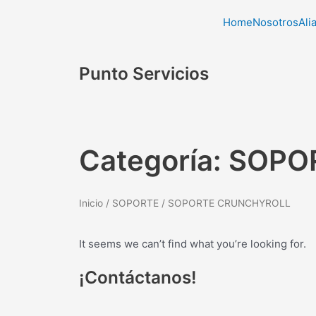
Ir
Home
Nosotros
Ali
al
contenido
Punto Servicios
Categoría: SOP
Inicio
/
SOPORTE
/ SOPORTE CRUNCHYROLL
It seems we can’t find what you’re looking for.
¡Contáctanos!