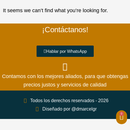
It seems we can’t find what you’re looking for.
¡Contáctanos!
Hablar por WhatsApp
Contamos con los mejores aliados, para que obtengas
precios justos y servicios de calidad
Todos los derechos reservados - 2026
Diseñado por @dmarcelgr
0
Car