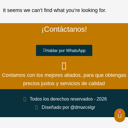
It seems we can’t find what you’re looking for.
¡Contáctanos!
Hablar por WhatsApp
Contamos con los mejores aliados, para que obtengas
precios justos y servicios de calidad
Todos los derechos reservados - 2026
Diseñado por @dmarcelgr
0
Car