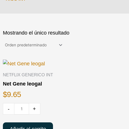
Mostrando el único resultado
Cantidad
de
NETFLIX GENERICO INT
Net
Net Gene leogal
Gene
$
9.65
leogal
-
+
Añadir al carrito