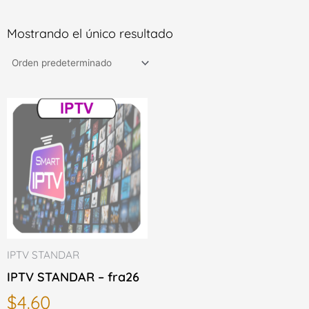
Mostrando el único resultado
Cantidad
de
IPTV
STANDAR
-
fra26
IPTV STANDAR
IPTV STANDAR – fra26
$
4.60