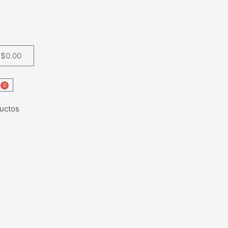
$
0.00
Carrito
0
Carrito
uctos